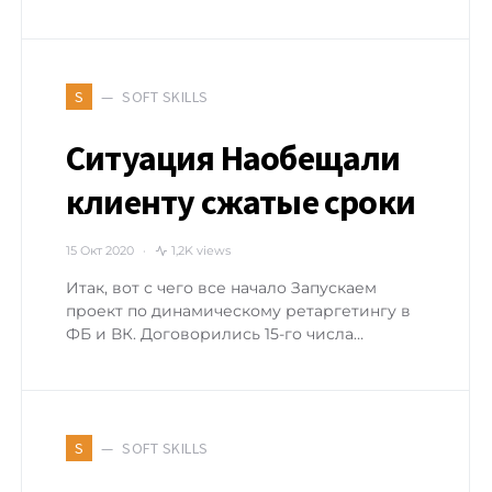
SOFT SKILLS
S
Ситуация Наобещали
клиенту сжатые сроки
15 Окт 2020
1,2K views
Итак, вот с чего все начало Запускаем
проект по динамическому ретаргетингу в
ФБ и ВК. Договорились 15-го числа…
SOFT SKILLS
S