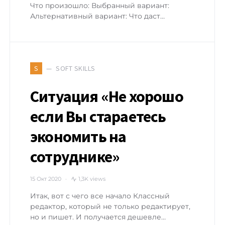
Что произошло: Выбранный вариант:
Альтернативный вариант: Что даст…
SOFT SKILLS
S
Ситуация «Не хорошо
если Вы стараетесь
экономить на
сотруднике»
15 Окт 2020
1,3K views
Итак, вот с чего все начало Классный
редактор, который не только редактирует,
но и пишет. И получается дешевле…