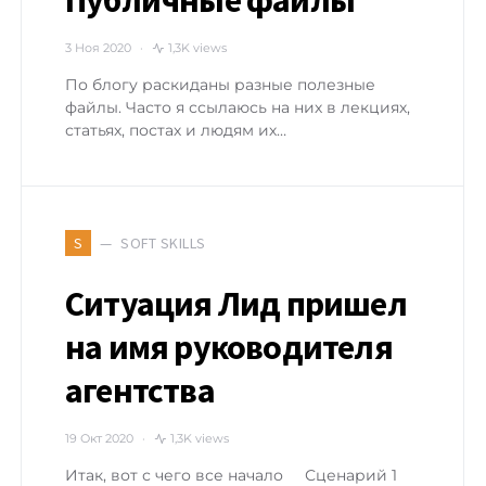
Публичные файлы
3 Ноя 2020
1,3K views
По блогу раскиданы разные полезные
файлы. Часто я ссылаюсь на них в лекциях,
статьях, постах и людям их…
SOFT SKILLS
S
Ситуация Лид пришел
на имя руководителя
агентства
19 Окт 2020
1,3K views
Итак, вот с чего все начало Сценарий 1