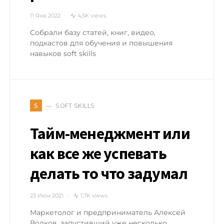
11 Янв 2022
4,5K views
Собрали базу статей, книг, видео,
подкастов для обучения и повышения
навыков soft skills
SOFT SKILLS
S
Тайм-менеджмент или
как все же успевать
делать то что задумал
23 Июн 2021
1,7K views
Маркетолог и предприниматель Алексей
Волков, запустивший уже несколько