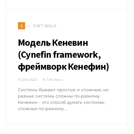
SOFT SKILLS
S
Модель Кеневин
(Cynefin framework,
фреймворк Кенефин)
15 Дек 2022
1,1K views
Системы бывают простые и сложные, но
разные системы сложны по-разному.
Кеневин – это способ думать системах,
сложных по-разному.…