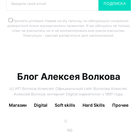
ПОДПИСКА
Принять условия. Нажав на эту галочку, ты обязуешься смиренно
довериться моим юридическим правилам. Я же обязуюсь не только
спам не рассылать, но и не контактировать вне рамок рассылки.
Максимум - сделаю ретаргетинг для напоминаний.
Блог Алексея Волкова
(с) ИП Волков Алексей. Официальный сайт Волкова Алексея.
Алексей Волков: интернет Digital маркетолог с 1997 года.
Магазин
Digital
Soft skills
Hard Skills
Прочее
0
165