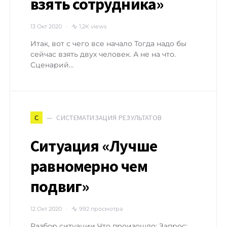
взять сотрудника»
13 Окт 2020
1,2K views
Итак, вот с чего все начало Тогда надо бы
сейчас взять двух человек. А не на что.
Сценарий…
СИСТЕМАТИЗАЦИЯ РЕЗУЛЬТАТОВ
С
Ситуация «Лучше
равномерно чем
подвиг»
12 Окт 2020
992 просмотра
Разбор ситуации Что произошло: Запрос: