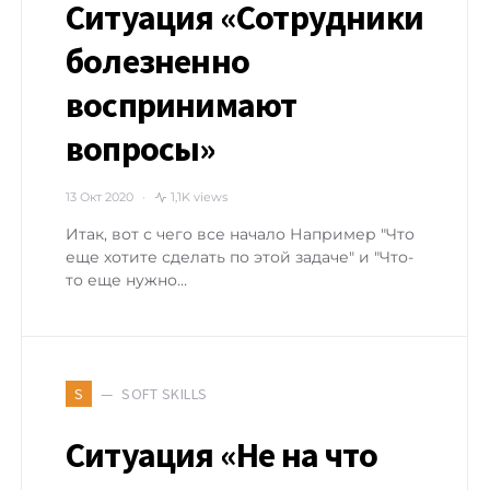
Ситуация «Сотрудники
болезненно
воспринимают
вопросы»
13 Окт 2020
1,1K views
Итак, вот с чего все начало Например "Что
еще хотите сделать по этой задаче" и "Что-
то еще нужно…
SOFT SKILLS
S
Ситуация «Не на что