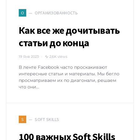
ОРГАНИЗОВАННОСТЬ
О
Как все же дочитывать
статьи до конца
19 Янв 2023
2,6K views
В ленте Facebook часто проскакивают
интересные статьи и материалы. Мы бегло
просматриваем их по диагонали, решаем
что они…
SOFT SKILLS
S
100 важных Soft Skills