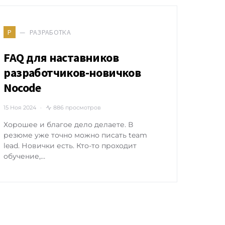
РАЗРАБОТКА
Р
FAQ для наставников
разработчиков-новичков
Nocode
15 Ноя 2024
886 просмотров
Хорошее и благое дело делаете. В
резюме уже точно можно писать team
lead. Новички есть. Кто-то проходит
обучение,…