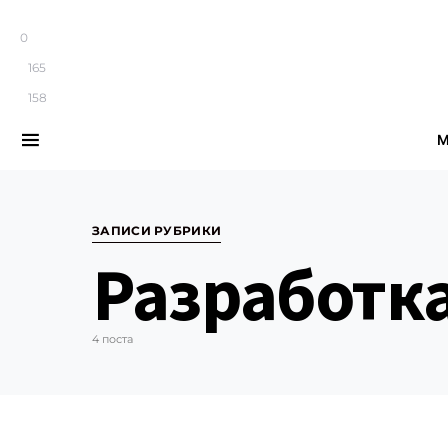
0
165
158
М
Search for:
ЗАПИСИ РУБРИКИ
Разработк
4 поста