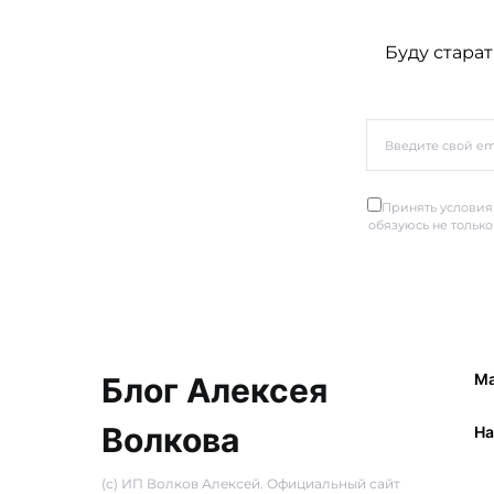
Буду старат
Принять условия.
обязуюсь не только
Ма
Блог Алексея
Волкова
Ha
(с) ИП Волков Алексей. Официальный сайт