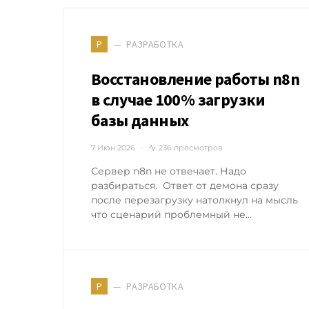
РАЗРАБОТКА
Р
Восстановление работы n8n
в случае 100% загрузки
базы данных
7 Июн 2026
236 просмотров
Сервер n8n не отвечает. Надо
разбираться. Ответ от демона сразу
после перезагрузку натолкнул на мысль
что сценарий проблемный не…
РАЗРАБОТКА
Р