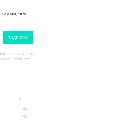
кциями, чек-
ПОДПИСКА
ским правилам. Я же
 сделаю ретаргетинг
0
165
158