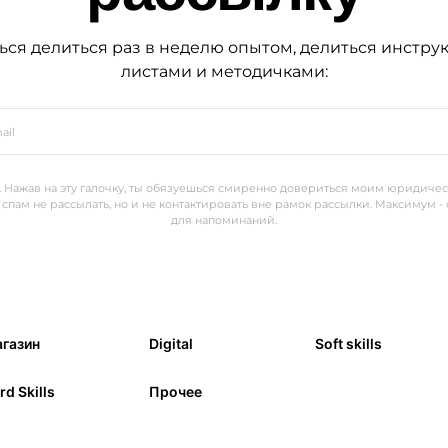
ься делиться раз в неделю опытом, делиться инстру
листами и методичками:
 Нажав на эту галочку, ты обязуешься смиренно довериться моим юридиче
 спам не рассылать, но и не контактировать вне рамок рассылки. Максимум -
для напоминаний.
газин
Digital
Soft skills
rd Skills
Прочее