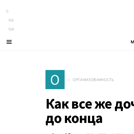
0
165
158
М
Search for:
О
ОРГАНИЗОВАННОСТЬ
Как все же до
до конца