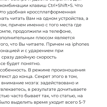
комбинации клавиш Ctrl+Shift+S. Что
 Это удобная кроссплатформенная
чать читать Вам на одном устройства, а
ом, причем именно с того места где
компе, продолжили на телефоне,
Дополнительным плюсом является
го, что Вы читаете. Причем на iphones
тонацией и с ударением при
 сразу двойную скорость
се будет понятно.
 особенность. В режиме произношения
екст до конца. Секрет этого в том,
 внимание мозга: задействовано и
твлекаетесь, в результате дочитываете
тью часто бывает так, что статью, на
ыло выделить время уходит всего 5-7