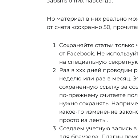
забыть о них навсегда.
Но материал в них реально мож
от счета «сохранно 50, прочита
Сохраняйте статьи только
от Facebook. Не используйт
на специальную секретную
Раз в xxx дней проводим р
неделю или раз в месяц. Э
сохраненную ссылку за сс
по-прежнему считаете по
нужно сохранять. Наприме
какое-то изменение законо
просто из ленты.
Создаем учетную запись в 
для браузера. Плагин пом