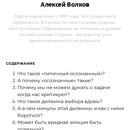
Алексей Волков
Digital маркетолог с 1997 года. Топ 1 в рейтинге
скромности. Я считаю что моя сильная сторона -
чувство юмора. Окружающие не согласны и думают,
что моя сильная сторона - экспертиза, ум и
ориентированность на результат
СОДЕРЖАНИЕ
Что такое «типичный осознанный»?
А почему «осознанные» такие?
Почему мы не можем думать о задаче
когда нас критикуют?
Что такое дилемма выбора вдовы?
А в чём минусы этой дилеммы и как с ними
бороться?
Может быть вредная эмоция быть
полезной?