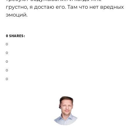
грустно, я достаю его. Там что нет вредных
эмоций.
0 SHARES:
0
0
0
0
0