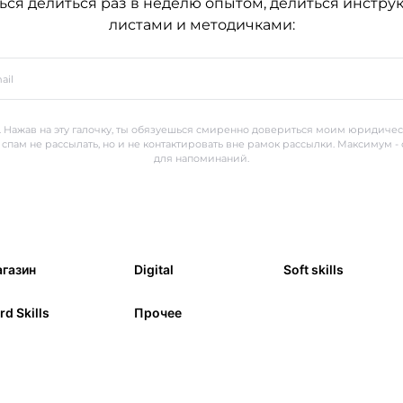
ься делиться раз в неделю опытом, делиться инстру
листами и методичками:
 Нажав на эту галочку, ты обязуешься смиренно довериться моим юридиче
 спам не рассылать, но и не контактировать вне рамок рассылки. Максимум -
для напоминаний.
газин
Digital
Soft skills
rd Skills
Прочее