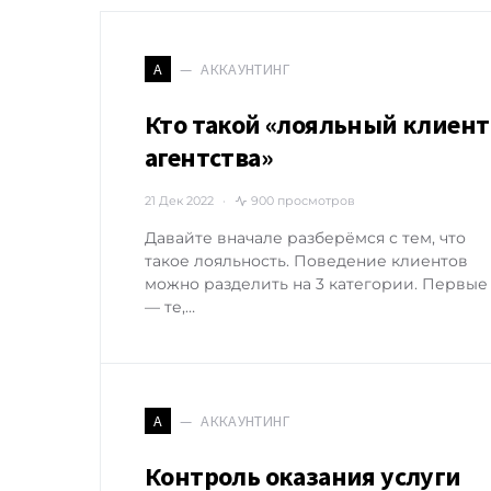
АККАУНТИНГ
А
Кто такой «лояльный клиент
агентства»
21 Дек 2022
900 просмотров
Давайте вначале разберёмся с тем, что
такое лояльность. Поведение клиентов
можно разделить на 3 категории. Первые
— те,…
АККАУНТИНГ
А
Контроль оказания услуги