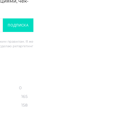
кциями, чек-
ПОДПИСКА
ским правилам. Я же
 сделаю ретаргетинг
0
165
158