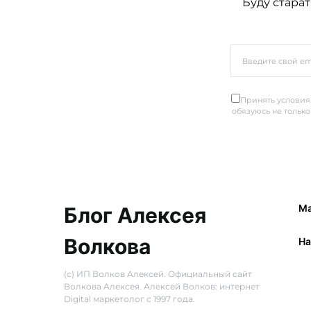
Буду старат
Принять условия.
обязуюсь не только
Ма
Блог Алексея
Волкова
Ha
(с) ИП Волков Алексей. Официальный сайт
Волкова Алексея. Алексей Волков: интернет
Digital маркетолог с 1997 года.