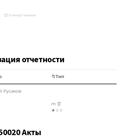
0 минут чтения
зация отчетности
р
📁Тип
й Русаков
m ⏰
★☆☆
50020 Акты