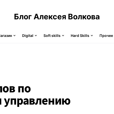
Блог Алексея Волкова
агазин
Digital
Soft skills
Hard Skills
Прочее
лов по
и управлению