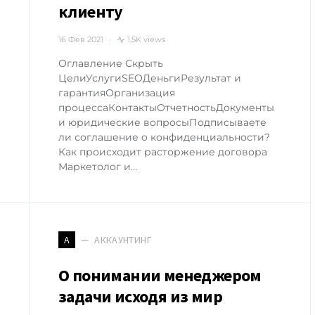
клиенту
16 Фев 2021
1,5K views
Оглавление Скрыть
ЦелиУслугиSEOДеньгиРезультат и
гарантияОрганизация
процессаКонтактыОтчетностьДокументы
и юридические вопросыПодписываете
ли соглашение о конфиденциальности?
Как происходит расторжение договора
Маркетолог и…
АККАУНТИНГ
А
О понимании менеджером
задачи исходя из мир