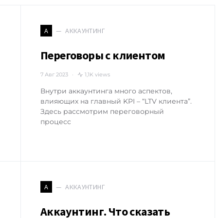
АККАУНТИНГ
А
Переговоры с клиентом
7 Авг 2023
1,1K views
Внутри аккаунтинга много аспектов,
влияющих на главный KPI – “LTV клиента”.
Здесь рассмотрим переговорный
процесс
АККАУНТИНГ
А
Аккаунтинг. Что сказать