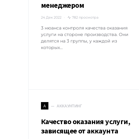
менеджером
24 Дек 2022
782 просмотра
3 нюанса контроля качества оказания
услуги на стороне производства. Они
делятся на 3 группы, у каждой из
которых…
АККАУНТИНГ
А
Качество оказания услуги,
зависящее от аккаунта