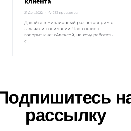
клиента
21 Дек 2022
783 просмотра
Давайте в миллионный раз поговорим о
задачах и понимании. Часто клиент
говорит мне: «Алексей, не хочу работать
с…
Подпишитесь н
рассылку