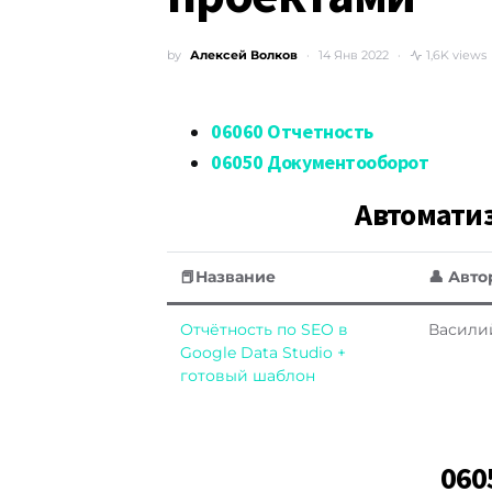
by
Алексей Волков
14 Янв 2022
1,6K views
06060 Отчетность
06050 Документооборот
Автомати
📕Название
👤 Авто
Отчётность по SEO в
Васили
Google Data Studio +
готовый шаблон
060