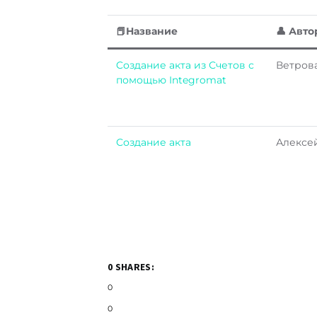
📕Название
👤 Авто
Cоздание акта из Счетов с
Ветров
помощью Integromat
Создание акта
Алексе
0 SHARES:
0
0