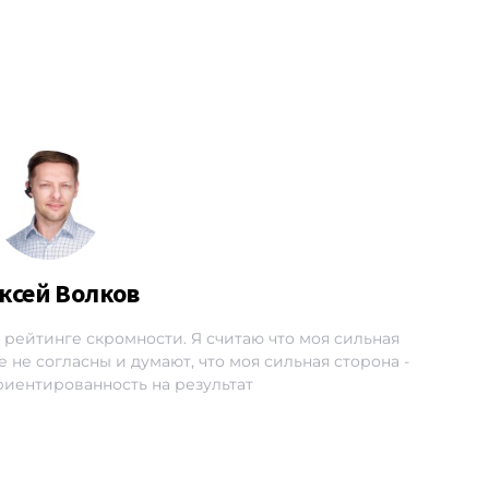
ксей Волков
1 в рейтинге скромности. Я считаю что моя сильная
 не согласны и думают, что моя сильная сторона -
ориентированность на результат