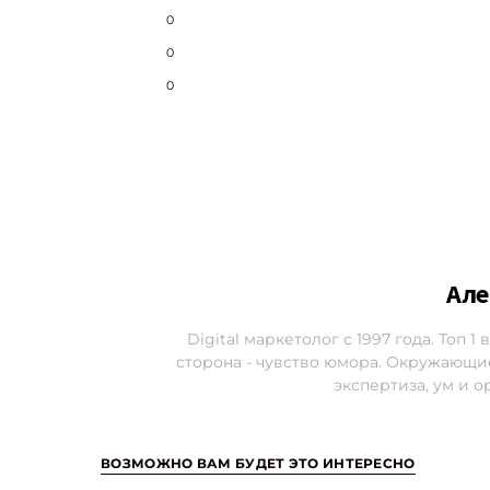
0
0
0
Але
Digital маркетолог с 1997 года. Топ 
сторона - чувство юмора. Окружающие
экспертиза, ум и 
ВОЗМОЖНО ВАМ БУДЕТ ЭТО ИНТЕРЕСНО