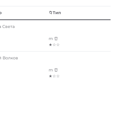
р
📁Тип
а Света
m ⏰
★☆☆
й Волков
m ⏰
★☆☆