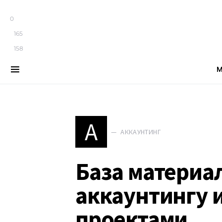
0
165
158
М
Search for:
А
АККАУНТИНГ
База материа
аккаунтингу 
проектами