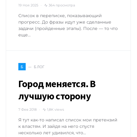
19 Ноя 2025
364 просмотра
Список в переписке, показывающий
прогресс. До фразы идут уже сделанные
задачи (пройденные этапы). После — то что
еще…
БЛОГ
Б
Город меняется. В
лучшую сторону
7 Фев 2018
1,8K views
Я тут как-то написал список мои претензий
к властям. И зайдя на него спустя
несколько лет удивился, что…