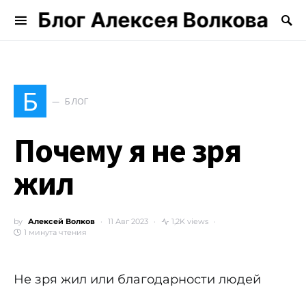
Блог Алексея Волкова
Search for:
Б
БЛОГ
Почему я не зря
жил
by
Алексей Волков
11 Авг 2023
1,2K views
1 минута чтения
Не зря жил или благодарности людей