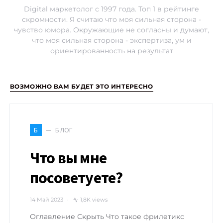
Digital маркетолог с 1997 года. Топ 1 в рейтинге
скромности. Я считаю что моя сильная сторона -
чувство юмора. Окружающие не согласны и думают,
что моя сильная сторона - экспертиза, ум и
ориентированность на результат
ВОЗМОЖНО ВАМ БУДЕТ ЭТО ИНТЕРЕСНО
БЛОГ
Б
Что вы мне
посоветуете?
14 Май 2023
1,8K views
Оглавление Скрыть Что такое фрилетикс