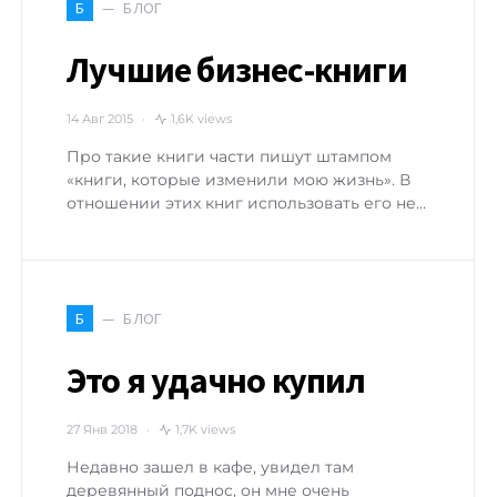
БЛОГ
Б
Лучшие бизнес-книги
14 Авг 2015
1,6K views
Про такие книги части пишут штампом
«книги, которые изменили мою жизнь». В
отношении этих книг использовать его не…
БЛОГ
Б
Это я удачно купил
27 Янв 2018
1,7K views
Недавно зашел в кафе, увидел там
деревянный поднос, он мне очень