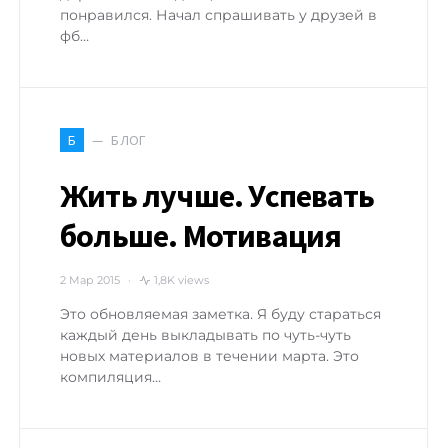
понравился. Начал спрашивать у друзей в
фб…
БЛОГ
Б
Жить лучше. Успевать
больше. Мотивация
2 Мар 2015
1,8K views
Это обновляемая заметка. Я буду стараться
каждый день выкладывать по чуть-чуть
новых материалов в течении марта. Это
компиляция…