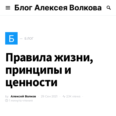
Блог Алексея Волкова
Search for:
Б
БЛОГ
Правила жизни,
принципы и
ценности
by
Алексей Волков
29 Сен 2021
2,1K views
1 минута чтения