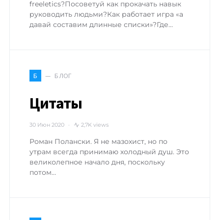
freeletics?Посоветуй как прокачать навык
руководить людьми?Как работает игра «а
давай составим длинные списки»?Где…
БЛОГ
Б
Цитаты
30 Июн 2020
2,7K views
Роман Полански. Я не мазохист, но по
утрам всегда принимаю холодный душ. Это
великолепное начало дня, поскольку
потом…