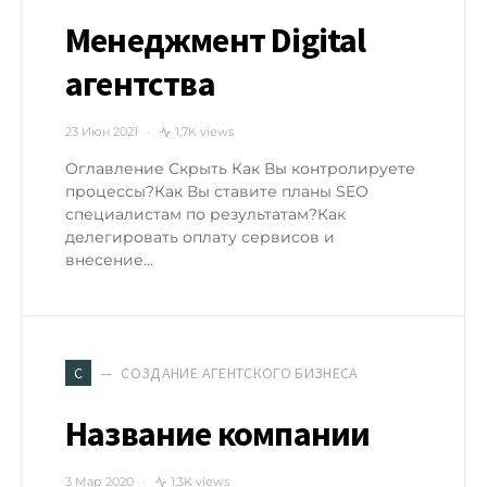
Менеджмент Digital
агентства
23 Июн 2021
1,7K views
Оглавление Скрыть Как Вы контролируете
процессы?Как Вы ставите планы SEO
специалистам по результатам?Как
делегировать оплату сервисов и
внесение…
СОЗДАНИЕ АГЕНТСКОГО БИЗНЕСА
С
Название компании
3 Мар 2020
1,3K views