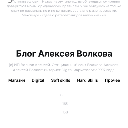
Принять условия. Нажав на эту галочку, ты обязуешься смиренно
довериться моим юридическим правилам. Я же обязуюсь не только
спам не рассылать, но и не контактировать вне рамок рассылки.
Максимум - сделаю ретаргетинг для напоминаний.
Блог Алексея Волкова
(с) ИП Волков Алексей. Официальный сайт Волкова Алексея.
Алексей Волков: интернет Digital маркетолог с 1997 года.
Магазин
Digital
Soft skills
Hard Skills
Прочее
0
165
158