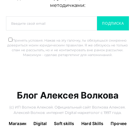
методичками:
ПОДПИСКА
Принять условия. Нажав на эту галочку, ты обязуешься смиренно
довериться моим юридическим правилам. Я же обязуюсь не только
спам не рассылать, но и не контактировать вне рамок рассылки.
Максимум - сделаю ретаргетинг для напоминаний.
Блог Алексея Волкова
(с) ИП Волков Алексей. Официальный сайт Волкова Алексея.
Алексей Волков: интернет Digital маркетолог с 1997 года.
Магазин
Digital
Soft skills
Hard Skills
Прочее