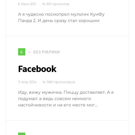
6 Июн 2011
951 просмотр
А я чудесно посмотрел мультик КунФу
Панда 2. И день сразу стал хорошим
БЕЗ РУБРИКИ
Б
Facebook
11 Апр 2014
980 просмотров
Иду, вижу мужичка. Пиццу доставляет. А я
подумал: а ведь совсем немного
настойчивости и на его месте мог…