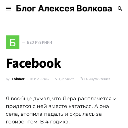
Блог Алексея Волкова
Search for:
Б
БЕЗ РУБРИКИ
Facebook
by
Thinker
18 Июн 2014
1,2K views
1 минута чтения
Я вообще думал, что Лера расплачется и
придется с ней вместе кататься. А она
села, втопила педаль и скрылась за
горизонтом. В 4 годика.