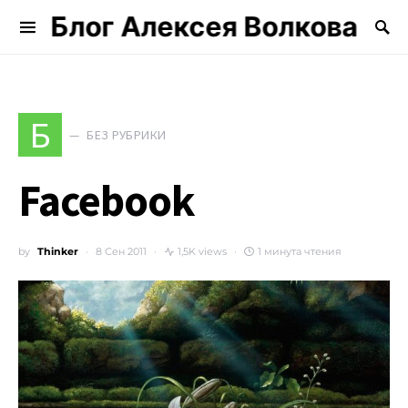
Блог Алексея Волкова
Search for:
Б
БЕЗ РУБРИКИ
Facebook
by
Thinker
8 Сен 2011
1,5K views
1 минута чтения