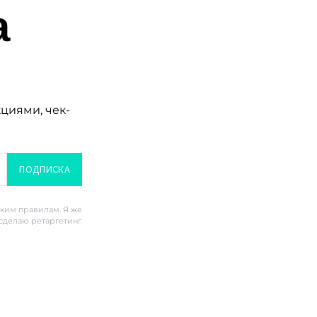
а
кциями, чек-
ПОДПИСКА
ским правилам. Я же
 сделаю ретаргетинг