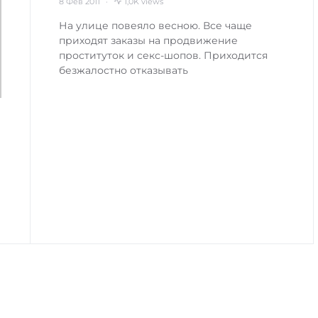
8 Фев 2011
1,0K views
На улице повеяло весною. Все чаще
приходят заказы на продвижение
проституток и секс-шопов. Приходится
безжалостно отказывать