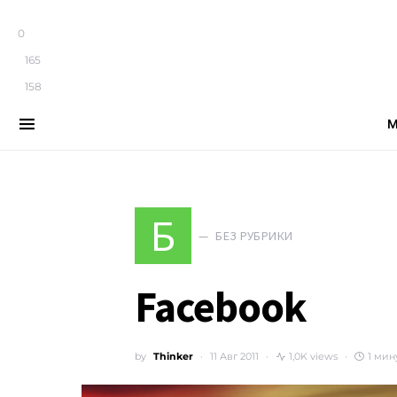
0
165
158
М
Search for:
Б
БЕЗ РУБРИКИ
Facebook
by
Thinker
11 Авг 2011
1,0K views
1 мин