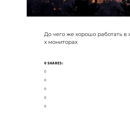
До чего же хорошо работать в 
х мониторах
0 SHARES:
0
0
0
0
0