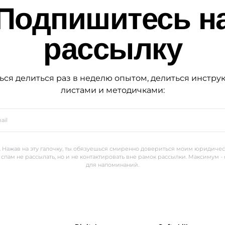
Подпишитесь н
рассылку
ься делиться раз в неделю опытом, делиться инстру
листами и методичками:
 Нажав на эту галочку, ты обязуешься смиренно довериться моим юридиче
 спам не рассылать, но и не контактировать вне рамок рассылки. Максимум -
для напоминаний.