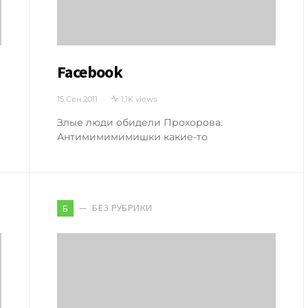
Facebook
15 Сен 2011
1,1K views
Злые люди обидели Прохорова.
Антимимимимишки какие-то
БЕЗ РУБРИКИ
Б