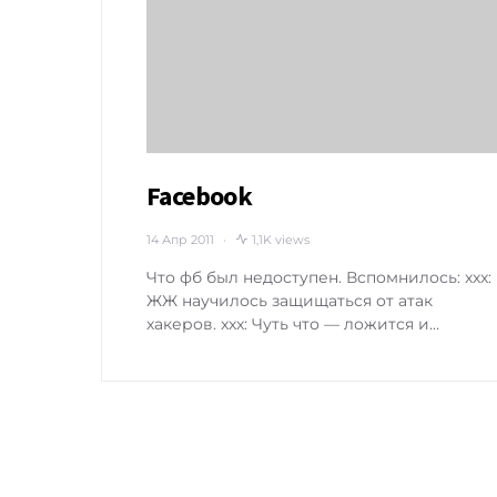
Facebook
14 Апр 2011
1,1K views
Что фб был недоступен. Вспомнилось: xxx:
ЖЖ научилось защищаться от атак
хакеров. xxx: Чуть что — ложится и…