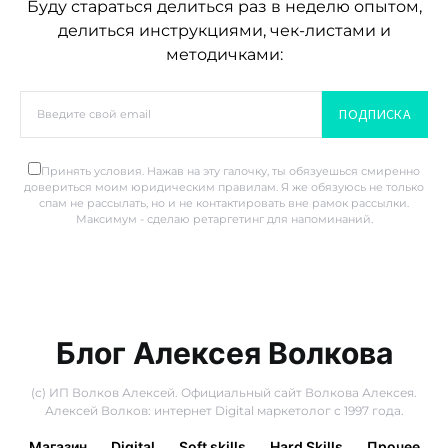
Буду стараться делиться раз в неделю опытом,
делиться инструкциями, чек-листами и
методичками:
ПОДПИСКА
Принять условия. Нажав на эту галочку, ты обязуешься смиренно
довериться моим юридическим правилам. Я же обязуюсь не только
спам не рассылать, но и не контактировать вне рамок рассылки.
Максимум - сделаю ретаргетинг для напоминаний.
Блог Алексея Волкова
(с) ИП Волков Алексей. Официальный сайт Волкова Алексея.
Алексей Волков: интернет Digital маркетолог с 1997 года.
Магазин
Digital
Soft skills
Hard Skills
Прочее