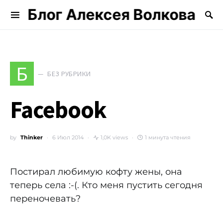
Блог Алексея Волкова
Search for:
Б
БЕЗ РУБРИКИ
Facebook
by
Thinker
6 Июл 2014
1,0K views
1 минута чтения
Постирал любимую кофту жены, она
теперь села :-(. Кто меня пустить сегодня
переночевать?