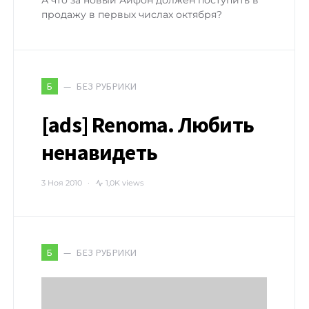
А что за новый Айфон должен поступить в
продажу в первых числах октября?
БЕЗ РУБРИКИ
Б
[ads] Renoma. Любить
ненавидеть
3 Ноя 2010
1,0K views
БЕЗ РУБРИКИ
Б