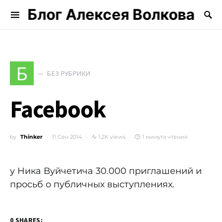
Блог Алексея Волкова
Search for:
Б
БЕЗ РУБРИКИ
Facebook
by
Thinker
11 Сен 2014
1,2K views
1 минута чтения
у Ника Вуйчетича 30.000 приглашений и
просьб о публичных выступлениях.
0 SHARES: