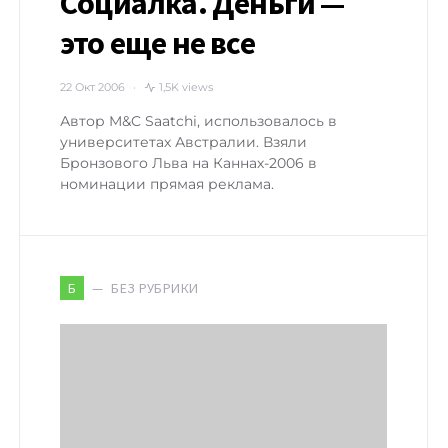
Социалка. Деньги —
это еще не все
22 Окт 2006
1,5K views
Автор M&C Saatchi, использовалось в
университетах Австралии. Взяли
Бронзового Льва на Каннах-2006 в
номинации прямая реклама.
БЕЗ РУБРИКИ
Б