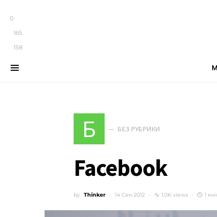
0
165
158
М
Search for:
Б
БЕЗ РУБРИКИ
Facebook
by
Thinker
14 Сен 2012
1,0K views
1 ми