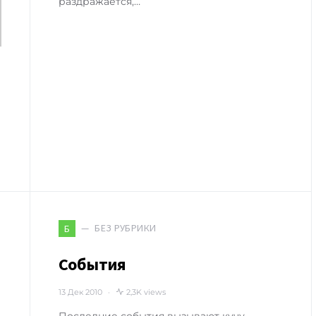
раздражается,…
БЕЗ РУБРИКИ
Б
События
13 Дек 2010
2,3K views
Последние события вызывают кучу