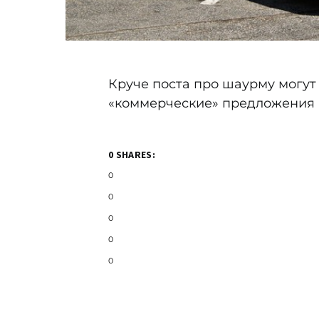
Круче поста про шаурму могут
«коммерческие» предложения в
0 SHARES:
0
0
0
0
0