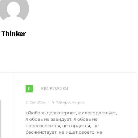
Thinker
БЕЗ РУБРИКИ
Б
21 Сен 2006
736 просмотров
«Любовь долготерпит, милосердствует,
любовь не завидует, любовь не
превозносится, не гордится, не
бесчинствует, не ищет своего, не