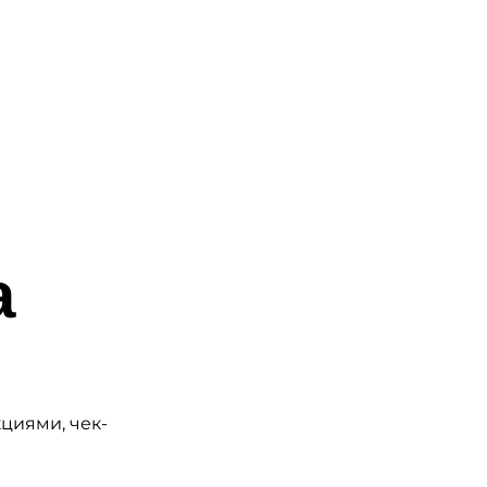
а
кциями, чек-