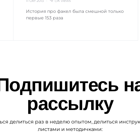
11 Окт 2013
1,1K views
История про факел была смешной только
первые 153 раза
Подпишитесь н
рассылку
ься делиться раз в неделю опытом, делиться инстру
листами и методичками: