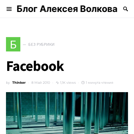
Блог Алексея Волкова
Search for:
Б
БЕЗ РУБРИКИ
Facebook
by
Thinker
8 Май 2010
1,1K views
1 минута чтения