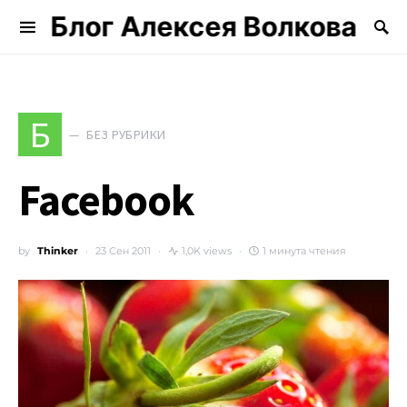
Блог Алексея Волкова
Search for:
Б
БЕЗ РУБРИКИ
Facebook
by
Thinker
23 Сен 2011
1,0K views
1 минута чтения