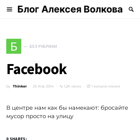
Блог Алексея Волкова
Search for:
Б
БЕЗ РУБРИКИ
Facebook
by
Thinker
20 Апр 2014
1,2K views
1 минута чтения
В центре нам как бы намекают: бросайте
мусор просто на улицу
0 SHARES: