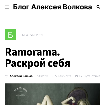
Блог Алексея Волкова
Search for:
Б
БЕЗ РУБРИКИ
Ramorama.
Раскрой себя
by
Алексей Волков
5 Окт 2010
1,3K views
1 минута чтения