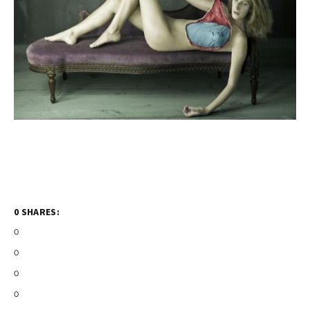
0 SHARES:
0
0
0
0