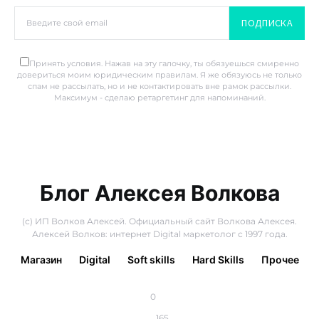
ПОДПИСКА
Принять условия. Нажав на эту галочку, ты обязуешься смиренно
довериться моим юридическим правилам. Я же обязуюсь не только
спам не рассылать, но и не контактировать вне рамок рассылки.
Максимум - сделаю ретаргетинг для напоминаний.
Блог Алексея Волкова
(с) ИП Волков Алексей. Официальный сайт Волкова Алексея.
Алексей Волков: интернет Digital маркетолог с 1997 года.
Магазин
Digital
Soft skills
Hard Skills
Прочее
0
165