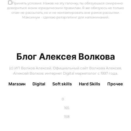
Принять условия. Нажав на эту галочку, ты обязуешься смиренно
довериться моим юридическим правилам. Я же обязуюсь не только
спам не рассылать, но и не контактировать вне рамок рассылки.
Максимум - сделаю ретаргетинг для напоминаний.
Блог Алексея Волкова
(с) ИП Волков Алексей. Официальный сайт Волкова Алексея.
Алексей Волков: интернет Digital маркетолог с 1997 года.
Магазин
Digital
Soft skills
Hard Skills
Прочее
0
165
158