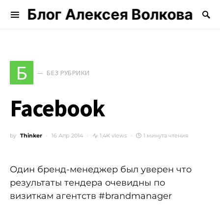
Блог Алексея Волкова
Search for:
Б
БЕЗ РУБРИКИ
Facebook
by
Thinker
16 Апр 2014
1,4K views
1 минута чтения
Один бренд-менеджер был уверен что
результаты тендера очевидны по
визиткам агентств #brandmanager