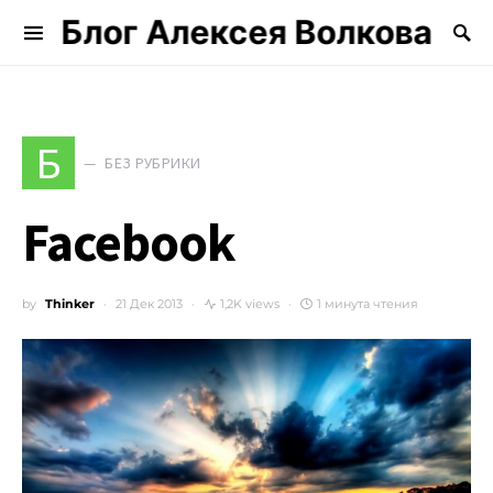
Блог Алексея Волкова
Search for:
Б
БЕЗ РУБРИКИ
Facebook
by
Thinker
21 Дек 2013
1,2K views
1 минута чтения