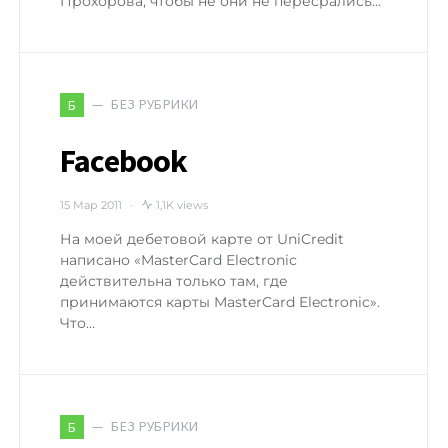
Прохорова, чтобы не они не пересрались…
БЕЗ РУБРИКИ
Б
Facebook
15 Мар 2011
1,1K views
На моей дебетовой карте от UniCredit
написано «MasterCard Electronic
действительна только там, где
принимаются карты MasterCard Electronic».
Что…
БЕЗ РУБРИКИ
Б