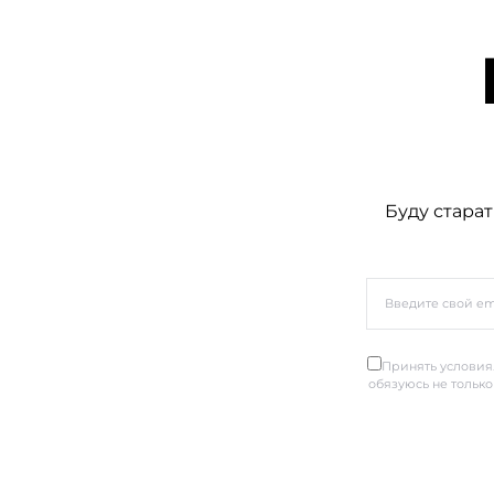
Буду старат
Принять условия.
обязуюсь не только