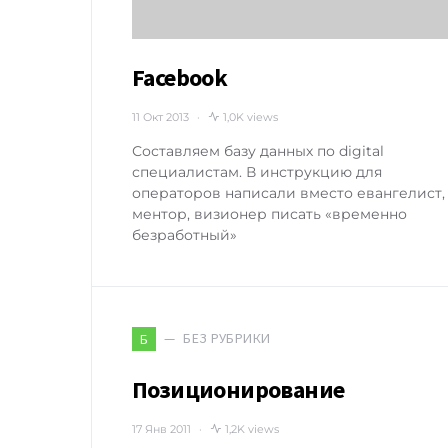
Facebook
11 Окт 2013
1,0K views
Составляем базу данных по digital
специалистам. В инструкцию для
операторов написали вместо евангелист,
ментор, визионер писать «временно
безработный»
БЕЗ РУБРИКИ
Б
Позиционирование
17 Янв 2011
1,2K views