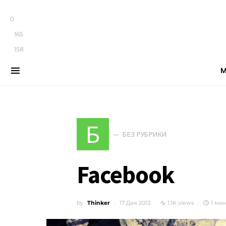
0
165
158
М
Search for:
Б
БЕЗ РУБРИКИ
Facebook
by
Thinker
17 Дек 2013
1,1K views
1 ми