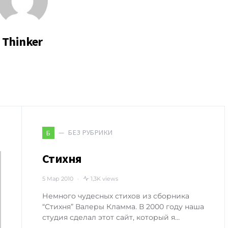
Thinker
БЕЗ РУБРИКИ
Б
Стихня
5 Мар 2010
1,3K views
Немного чудесных стихов из сборника
“Стихня” Валеры Кламма. В 2000 году наша
студия сделал этот сайт, который я…