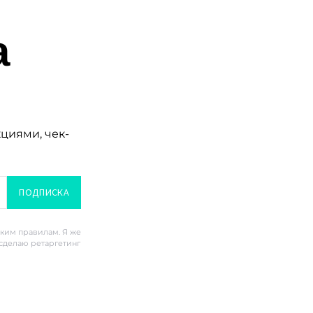
а
кциями, чек-
ПОДПИСКА
ским правилам. Я же
 сделаю ретаргетинг