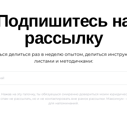
Подпишитесь н
рассылку
ься делиться раз в неделю опытом, делиться инстру
листами и методичками:
 Нажав на эту галочку, ты обязуешься смиренно довериться моим юридиче
 спам не рассылать, но и не контактировать вне рамок рассылки. Максимум -
для напоминаний.