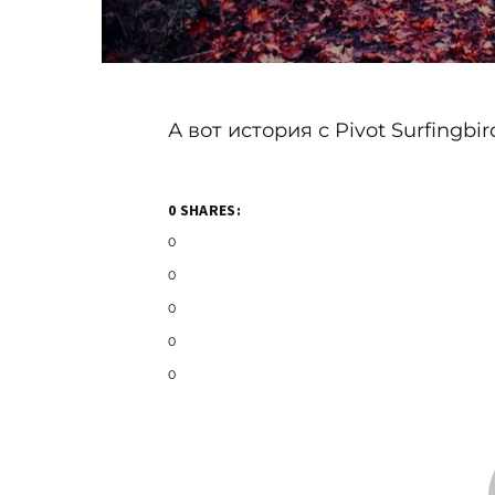
А вот история с Pivot Surfingbi
0 SHARES:
0
0
0
0
0