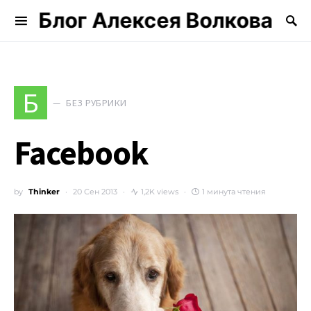
Блог Алексея Волкова
Search for:
Б
БЕЗ РУБРИКИ
Facebook
by
Thinker
20 Сен 2013
1,2K views
1 минута чтения