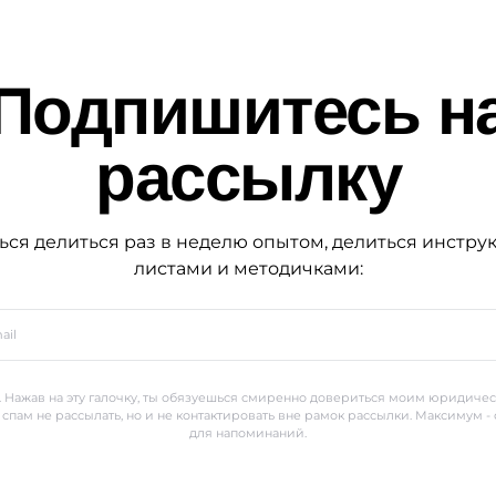
Подпишитесь н
рассылку
ься делиться раз в неделю опытом, делиться инстру
листами и методичками:
 Нажав на эту галочку, ты обязуешься смиренно довериться моим юридиче
 спам не рассылать, но и не контактировать вне рамок рассылки. Максимум -
для напоминаний.