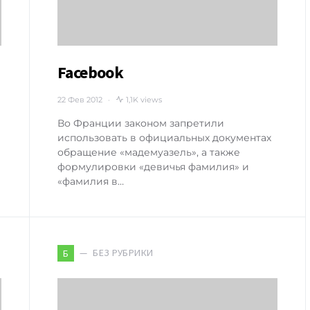
Facebook
22 Фев 2012
1,1K views
Во Франции законом запретили
использовать в официальных документах
обращение «мадемуазель», а также
формулировки «девичья фамилия» и
«фамилия в…
БЕЗ РУБРИКИ
Б