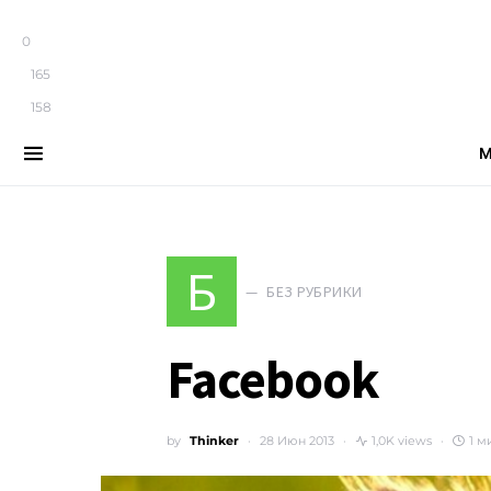
0
165
158
М
Search for:
Б
БЕЗ РУБРИКИ
Facebook
by
Thinker
28 Июн 2013
1,0K views
1 м