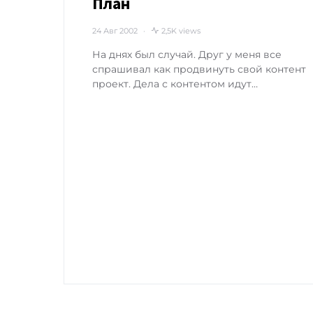
План
24 Авг 2002
2,5K views
На днях был случай. Друг у меня все
спрашивал как продвинуть свой контент
проект. Дела с контентом идут…