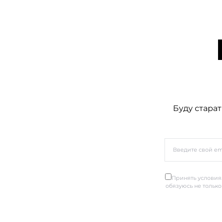
Буду старат
Принять условия.
обязуюсь не только