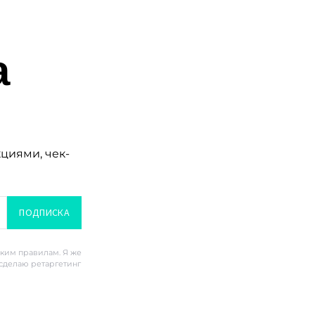
а
кциями, чек-
ПОДПИСКА
ским правилам. Я же
 сделаю ретаргетинг