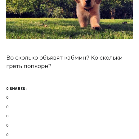
Во сколько объявят кабмин? Ко скольки
греть попкорн?
0 SHARES:
0
0
0
0
0