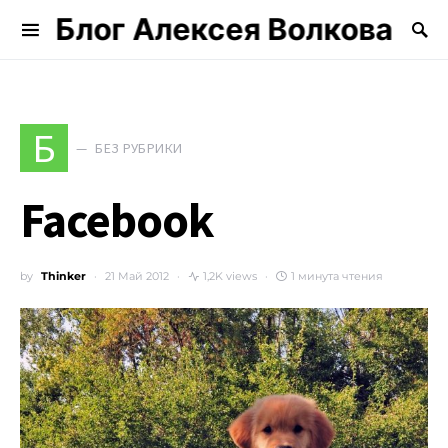
Блог Алексея Волкова
Search for:
Б
БЕЗ РУБРИКИ
Facebook
by
Thinker
21 Май 2012
1,2K views
1 минута чтения