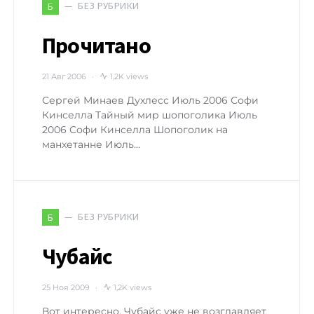
БЕЗ РУБРИКИ
Б
Прочитано
21 Авг 2006
1,2K views
Сергей Минаев Духлесс Июль 2006 Софи
Кинселла Тайный мир шопоголика Июль
2006 Софи Кинселла Шопоголик на
манхетанне Июль…
БЕЗ РУБРИКИ
Б
Чубайс
25 Ноя 2009
1,2K views
Вот интересно, Чубайс уже не возглавляет