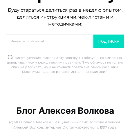
Буду стараться делиться раз в неделю опытом,
делиться инструкциями, чек-листами и
методичками:
ПОДПИСКА
Принять условия. Нажав на эту галочку, ты обязуешься смиренно
довериться моим юридическим правилам. Я же обязуюсь не только
спам не рассылать, но и не контактировать вне рамок рассылки.
Максимум - сделаю ретаргетинг для напоминаний.
Блог Алексея Волкова
(с) ИП Волков Алексей. Официальный сайт Волкова Алексея.
Алексей Волков: интернет Digital маркетолог с 1997 года.