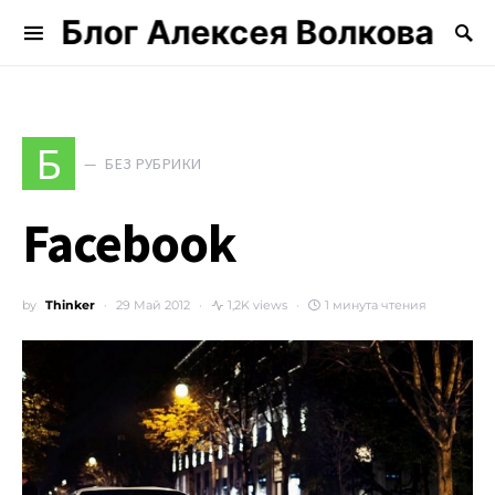
Блог Алексея Волкова
Search for:
Б
БЕЗ РУБРИКИ
Facebook
by
Thinker
29 Май 2012
1,2K views
1 минута чтения