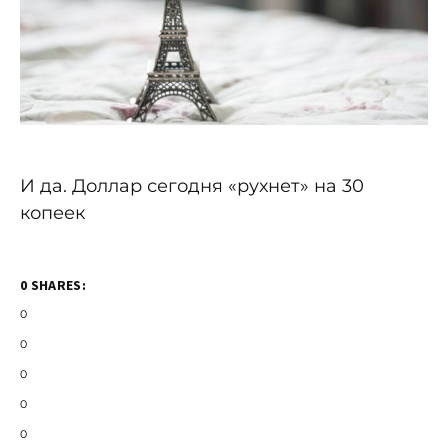
И да. Доллар сегодня «рухнет» на 30
копеек
0 SHARES:
0
0
0
0
0