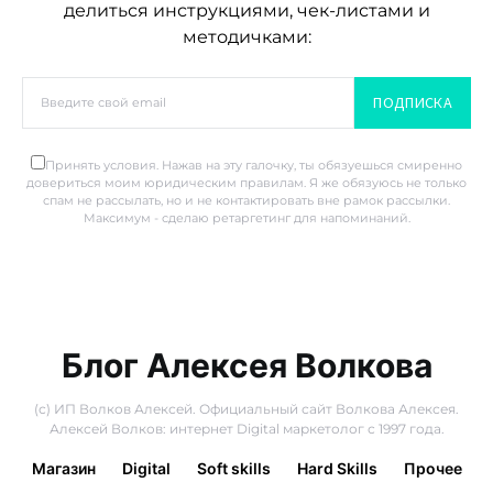
делиться инструкциями, чек-листами и
методичками:
ПОДПИСКА
Принять условия. Нажав на эту галочку, ты обязуешься смиренно
довериться моим юридическим правилам. Я же обязуюсь не только
спам не рассылать, но и не контактировать вне рамок рассылки.
Максимум - сделаю ретаргетинг для напоминаний.
Блог Алексея Волкова
(с) ИП Волков Алексей. Официальный сайт Волкова Алексея.
Алексей Волков: интернет Digital маркетолог с 1997 года.
Магазин
Digital
Soft skills
Hard Skills
Прочее