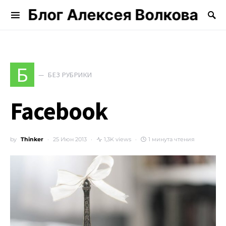
Блог Алексея Волкова
Search for:
Б
БЕЗ РУБРИКИ
Facebook
by
Thinker
25 Июн 2013
1,3K views
1 минута чтения