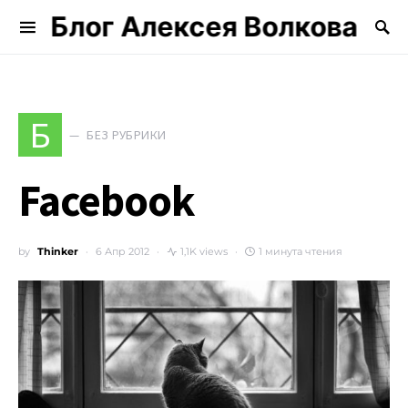
Блог Алексея Волкова
Search for:
Б
БЕЗ РУБРИКИ
Facebook
by
Thinker
6 Апр 2012
1,1K views
1 минута чтения