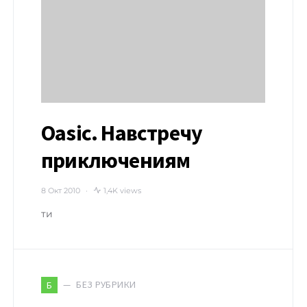
Oasic. Навстречу
приключениям
8 Окт 2010
1,4K views
ти
БЕЗ РУБРИКИ
Б