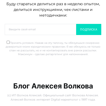
Буду стараться делиться раз в неделю опытом,
делиться инструкциями, чек-листами и
методичками:
ПОДПИСКА
Принять условия. Нажав на эту галочку, ты обязуешься смиренно
довериться моим юридическим правилам. Я же обязуюсь не только
спам не рассылать, но и не контактировать вне рамок рассылки.
Максимум - сделаю ретаргетинг для напоминаний.
Блог Алексея Волкова
(с) ИП Волков Алексей. Официальный сайт Волкова Алексея.
Алексей Волков: интернет Digital маркетолог с 1997 года.