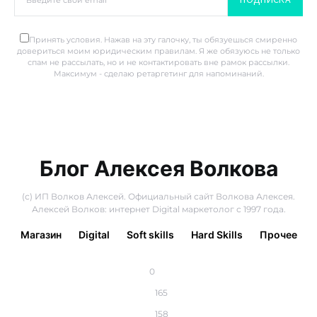
Принять условия. Нажав на эту галочку, ты обязуешься смиренно
довериться моим юридическим правилам. Я же обязуюсь не только
спам не рассылать, но и не контактировать вне рамок рассылки.
Максимум - сделаю ретаргетинг для напоминаний.
Блог Алексея Волкова
(с) ИП Волков Алексей. Официальный сайт Волкова Алексея.
Алексей Волков: интернет Digital маркетолог с 1997 года.
Магазин
Digital
Soft skills
Hard Skills
Прочее
0
165
158