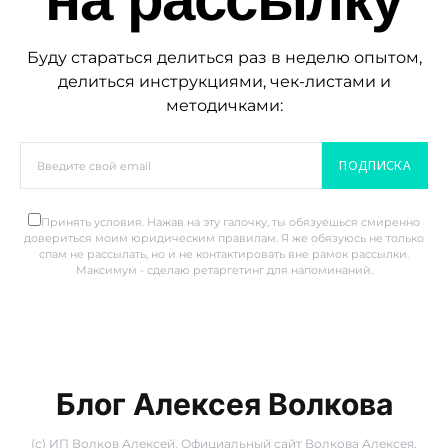
Буду стараться делиться раз в неделю опытом,
делиться инструкциями, чек-листами и
методичками:
ПОДПИСКА
Принять условия. Нажав на эту галочку, ты обязуешься смиренно
довериться моим юридическим правилам. Я же обязуюсь не только
спам не рассылать, но и не контактировать вне рамок рассылки.
Максимум - сделаю ретаргетинг для напоминаний.
Блог Алексея Волкова
(с) ИП Волков Алексей. Официальный сайт Волкова Алексея.