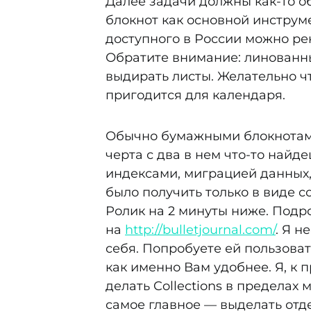
Далее задачи должны как-то о
блокнот как основной инструмен
доступного в России можно рек
Обратите внимание: линованн
выдирать листы. Желательно чт
пригодится для календаря.
Обычно бумажными блокнотами
черта с два в нем что-то найд
индексами, миграцией данных, 
было получить только в виде со
Ролик на 2 минуты ниже. Подр
на
http://bulletjournal.com/
. Я 
себя. Попробуете ей пользова
как именно Вам удобнее. Я, к 
делать Collections в пределах 
самое главное — выделать отде