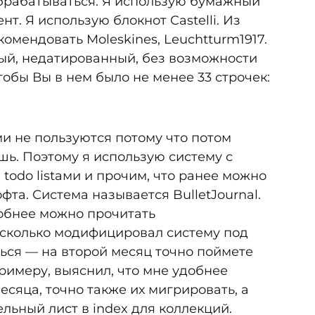
брабатываться. Я использую бумажный
т. Я использую блокнот Castelli. Из
омендовать Moleskines, Leuchtturm1917.
ый, недатированный, без возможности
обы Вы в нем было не менее 33 строчек:
 не пользуются потому что потом
ешь. Поэтому я использую систему с
todo listами и прочим, что ранее можно
фта. Система называется BulletJournal.
обнее можно прочитать
несколько модифицировал систему под
ться — на второй месяц точно поймете
примеру, выяснил, что мне удобнее
месяца, точно также их мигрировать, а
льный лист в index для коллекций.