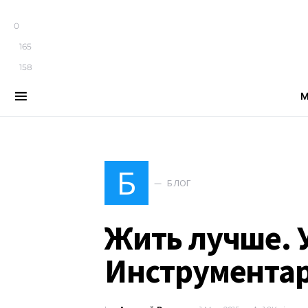
0
165
158
М
Search for:
Б
БЛОГ
Жить лучше. 
Инструмента