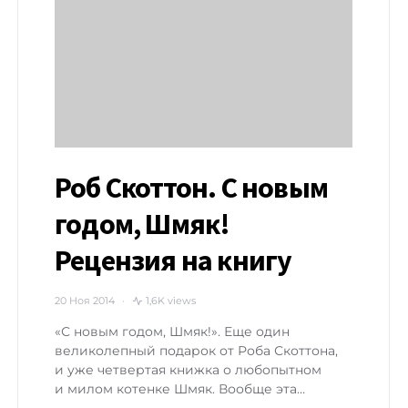
Роб Скоттон. С новым
годом, Шмяк!
Рецензия на книгу
20 Ноя 2014
1,6K views
«С новым годом, Шмяк!». Еще один
великолепный подарок от Роба Скоттона,
и уже четвертая книжка о любопытном
и милом котенке Шмяк. Вообще эта…