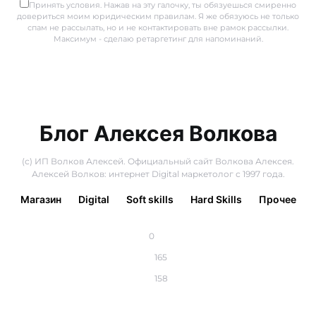
Принять условия. Нажав на эту галочку, ты обязуешься смиренно
довериться моим юридическим правилам. Я же обязуюсь не только
спам не рассылать, но и не контактировать вне рамок рассылки.
Максимум - сделаю ретаргетинг для напоминаний.
Блог Алексея Волкова
(с) ИП Волков Алексей. Официальный сайт Волкова Алексея.
Алексей Волков: интернет Digital маркетолог с 1997 года.
Магазин
Digital
Soft skills
Hard Skills
Прочее
0
165
158