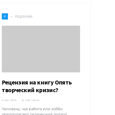
РЕЦЕНЗИИ
Р
Рецензия на книгу Опять
творческий кризис?
4 Авг 2014
1,4K views
Человеку, чья работа или хобби
предполагают творческий подход