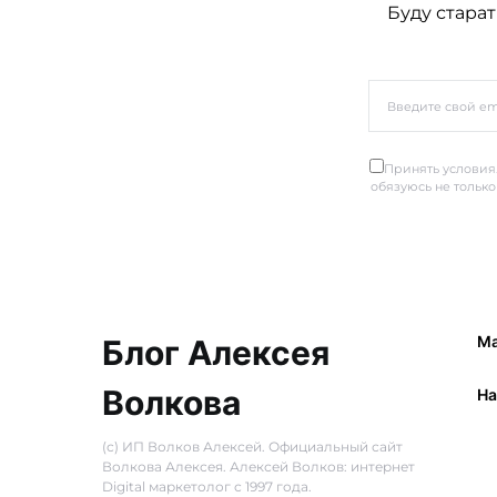
Буду старат
Принять условия.
обязуюсь не только
Ма
Блог Алексея
Волкова
Ha
(с) ИП Волков Алексей. Официальный сайт
Волкова Алексея. Алексей Волков: интернет
Digital маркетолог с 1997 года.