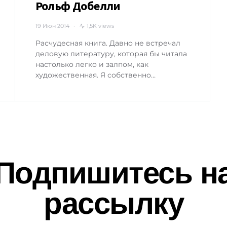
Рольф Добелли
19 Июн 2014
1,5K views
Расчудесная книга. Давно не встречал
деловую литературу, которая бы читала
настолько легко и залпом, как
художественная. Я собственно…
Подпишитесь н
рассылку