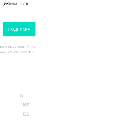
кциями, чек-
ПОДПИСКА
ским правилам. Я же
 сделаю ретаргетинг
0
165
158