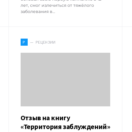
лет, смог излечиться от тяжёлого
заболевания в…
РЕЦЕНЗИИ
Р
Отзыв на книгу
«Территория заблуждений»