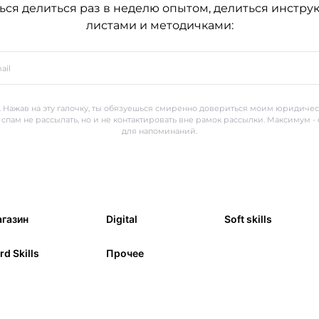
ься делиться раз в неделю опытом, делиться инстру
листами и методичками:
 Нажав на эту галочку, ты обязуешься смиренно довериться моим юридиче
 спам не рассылать, но и не контактировать вне рамок рассылки. Максимум -
для напоминаний.
газин
Digital
Soft skills
rd Skills
Прочее