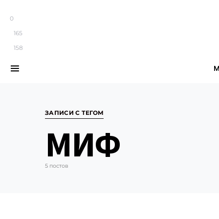
0
165
158
М
Search for:
ЗАПИСИ С ТЕГОМ
МИФ
5 постов