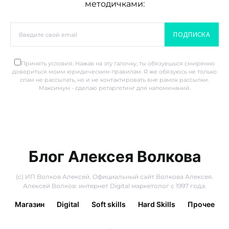
методичками:
ПОДПИСКА
Принять условия. Нажав на эту галочку, ты обязуешься смиренно
довериться моим юридическим правилам. Я же обязуюсь не только
спам не рассылать, но и не контактировать вне рамок рассылки.
Максимум - сделаю ретаргетинг для напоминаний.
Блог Алексея Волкова
(с) ИП Волков Алексей. Официальный сайт Волкова Алексея.
Алексей Волков: интернет Digital маркетолог с 1997 года.
Магазин
Digital
Soft skills
Hard Skills
Прочее