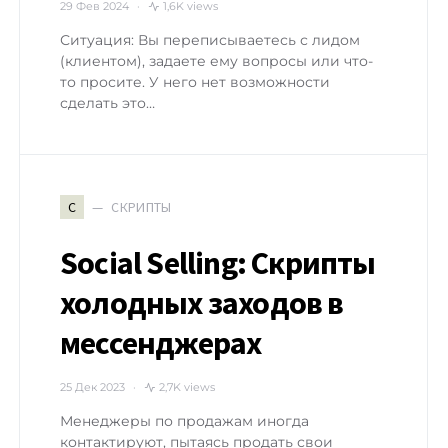
29 Фев 2024
1,6K views
Ситуация: Вы переписываетесь с лидом
(клиентом), задаете ему вопросы или что-
то просите. У него нет возможности
сделать это…
СКРИПТЫ
С
Social Selling: Скрипты
холодных заходов в
мессенджерах
25 Дек 2023
2,7K views
Менеджеры по продажам иногда
контактируют, пытаясь продать свои