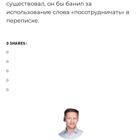
существовал, он бы банил за
использование слова «посотрудничать» в
переписке.
0 SHARES:
0
0
0
0
0