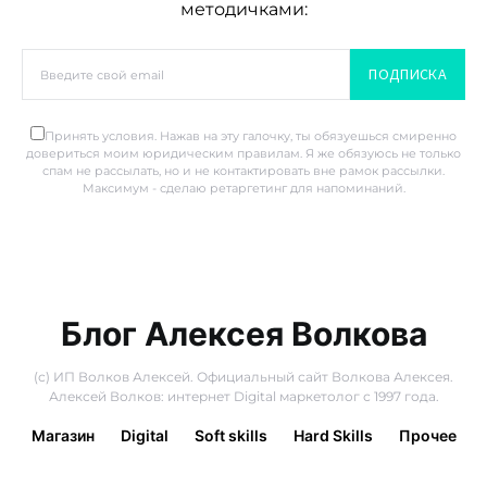
методичками:
ПОДПИСКА
Принять условия. Нажав на эту галочку, ты обязуешься смиренно
довериться моим юридическим правилам. Я же обязуюсь не только
спам не рассылать, но и не контактировать вне рамок рассылки.
Максимум - сделаю ретаргетинг для напоминаний.
Блог Алексея Волкова
(с) ИП Волков Алексей. Официальный сайт Волкова Алексея.
Алексей Волков: интернет Digital маркетолог с 1997 года.
Магазин
Digital
Soft skills
Hard Skills
Прочее