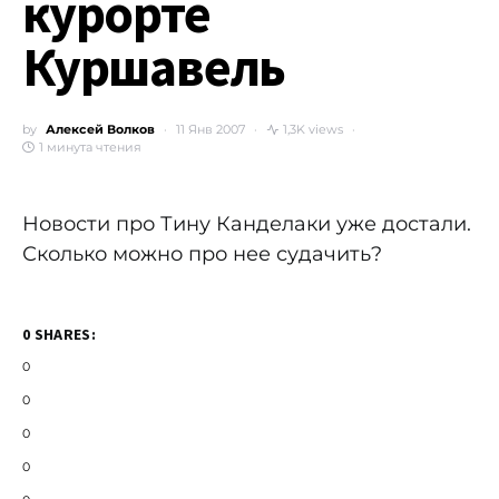
курорте
Куршавель
by
Алексей Волков
11 Янв 2007
1,3K views
1 минута чтения
Новости про Тину Канделаки уже достали.
Сколько можно про нее судачить?
0 SHARES:
0
0
0
0