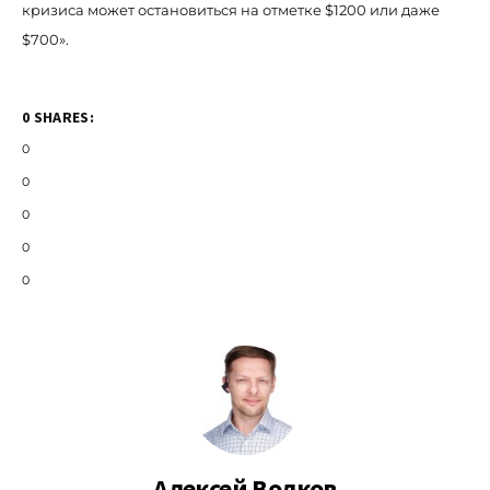
кризиса может остановиться на отметке $1200 или даже
$700».
0 SHARES:
0
0
0
0
0
Алексей Волков