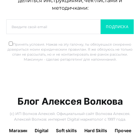
делиться инструкциями, чек-листами и
методичками:
ПОДПИСКА
Принять условия. Нажав на эту галочку, ты обязуешься смиренно
довериться моим юридическим правилам. Я же обязуюсь не только
спам не рассылать, но и не контактировать вне рамок рассылки.
Максимум - сделаю ретаргетинг для напоминаний.
Блог Алексея Волкова
(с) ИП Волков Алексей. Официальный сайт Волкова Алексея.
Алексей Волков: интернет Digital маркетолог с 1997 года.
Магазин
Digital
Soft skills
Hard Skills
Прочее