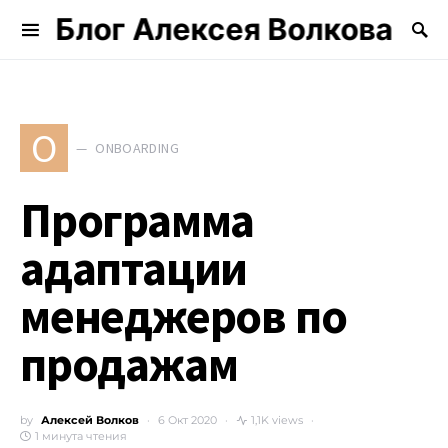
Блог Алексея Волкова
Search for:
O
ONBOARDING
Программа
адаптации
менеджеров по
продажам
by
Алексей Волков
6 Окт 2020
1,1K views
1 минута чтения