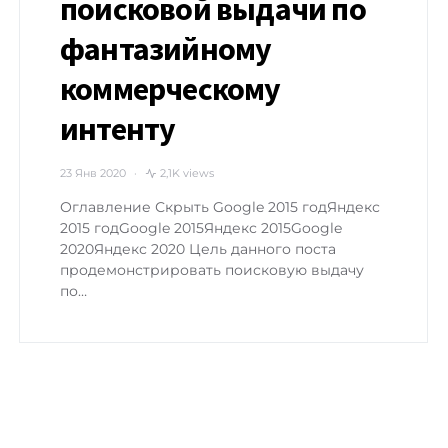
поисковой выдачи по
фантазийному
коммерческому
интенту
23 Янв 2020
2,1K views
Оглавление Скрыть Google 2015 годЯндекс
2015 годGoogle 2015Яндекс 2015Google
2020Яндекс 2020 Цель данного поста
продемонстрировать поисковую выдачу
по…