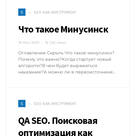
SEO КАК ИНСТРУМЕНТ
S
Что такое Минусинск
18 Июл 2020
1,5K views
Оглавление Скрыть Что такое минусинск?
Почему это важно?Когда стартует новый
алгоритм?В чем будет выражаться
наказание?А можно ли в первоисточнике…
SEO КАК ИНСТРУМЕНТ
S
QA SEO. Поисковая
оптимизация как