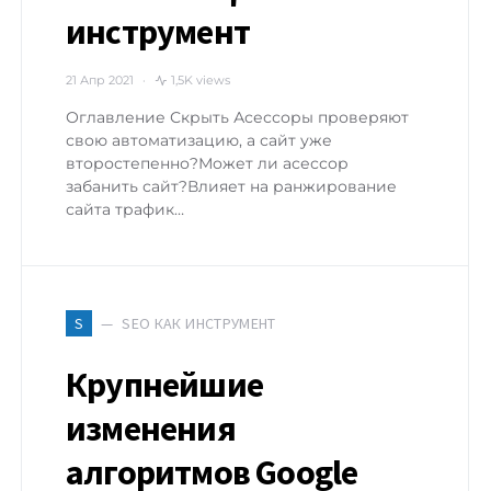
инструмент
21 Апр 2021
1,5K views
Оглавление Скрыть Асессоры проверяют
свою автоматизацию, а сайт уже
второстепенно?Может ли асессор
забанить сайт?Влияет на ранжирование
сайта трафик…
SEO КАК ИНСТРУМЕНТ
S
Крупнейшие
изменения
алгоритмов Google