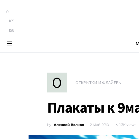
0
165
158
М
Search for:
О
ОТКРЫТКИ И ФЛАЙЕРЫ
Плакаты к 9м
by
Алексей Волков
2 Май 2010
1,3K views