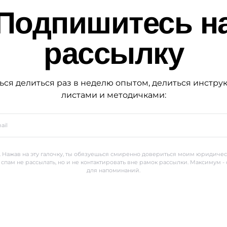
Подпишитесь н
рассылку
ься делиться раз в неделю опытом, делиться инстру
листами и методичками:
 Нажав на эту галочку, ты обязуешься смиренно довериться моим юридиче
 спам не рассылать, но и не контактировать вне рамок рассылки. Максимум -
для напоминаний.