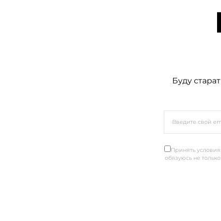
Буду старат
Принять условия.
обязуюсь не только