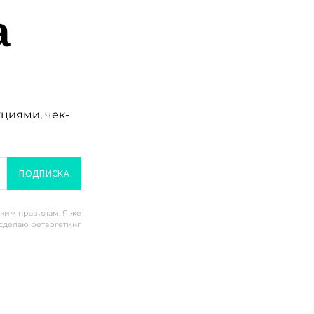
а
кциями, чек-
ПОДПИСКА
ским правилам. Я же
 сделаю ретаргетинг