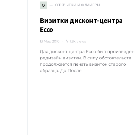
ОТКРЫТКИ И ФЛАЙЕРЫ
О
Визитки дисконт-центра
Ecco
13 Мар 2010
1,3K views
Для дисконт центра Ecco был произведен
редизайн визитки. В силу обстоятельств
продолжается печать визиток старого
образца. До После