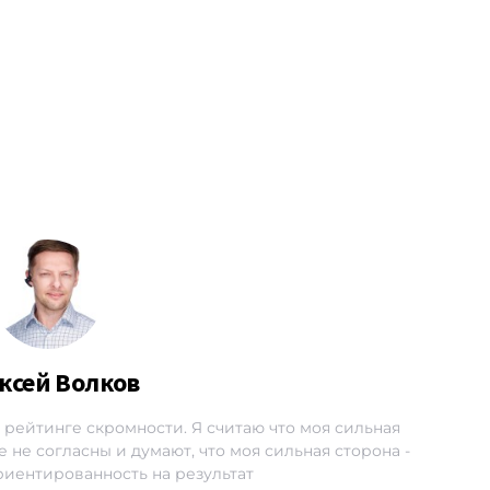
ксей Волков
1 в рейтинге скромности. Я считаю что моя сильная
 не согласны и думают, что моя сильная сторона -
ориентированность на результат