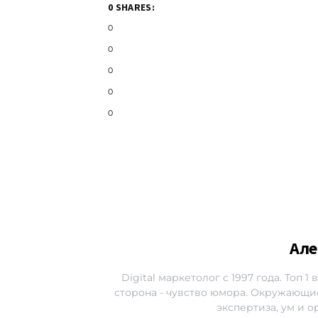
0 SHARES:
0
0
0
0
0
Але
Digital маркетолог с 1997 года. Топ 
сторона - чувство юмора. Окружающие
экспертиза, ум и 