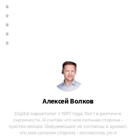
0
0
0
0
0
Алексей Волков
Digital маркетолог с 1997 года. Топ 1 в рейтинге
скромности. Я считаю что моя сильная сторона -
чувство юмора. Окружающие не согласны и думают,
что моя сильная сторона - экспертиза, ум и