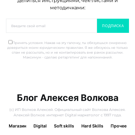
делиться инструкциями, чек-листами и
методичками:
ПОДПИСКА
Принять условия. Нажав на эту галочку, ты обязуешься смиренно
довериться моим юридическим правилам. Я же обязуюсь не только
спам не рассылать, но и не контактировать вне рамок рассылки.
Максимум - сделаю ретаргетинг для напоминаний.
Блог Алексея Волкова
(с) ИП Волков Алексей. Официальный сайт Волкова Алексея.
Алексей Волков: интернет Digital маркетолог с 1997 года.
Магазин
Digital
Soft skills
Hard Skills
Прочее