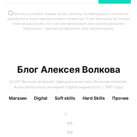
Принять условия. Нажав на эту галочку, ты обязуешься смиренно
довериться моим юридическим правилам. Я же обязуюсь не только
спам не рассылать, но и не контактировать вне рамок рассылки.
Максимум - сделаю ретаргетинг для напоминаний.
Блог Алексея Волкова
(с) ИП Волков Алексей. Официальный сайт Волкова Алексея.
Алексей Волков: интернет Digital маркетолог с 1997 года.
Магазин
Digital
Soft skills
Hard Skills
Прочее
0
165
158