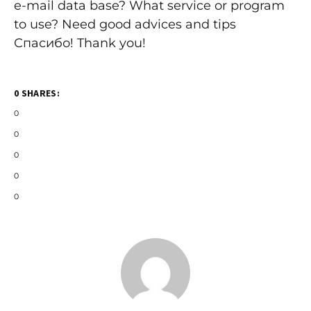
e-mail data base? What service or program
to use? Need good advices and tips
Спасибо! Thank you!
0 SHARES:
0
0
0
0
0