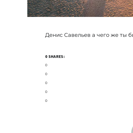
Денис Савельев а чего же ты б
0 SHARES:
0
0
0
0
0