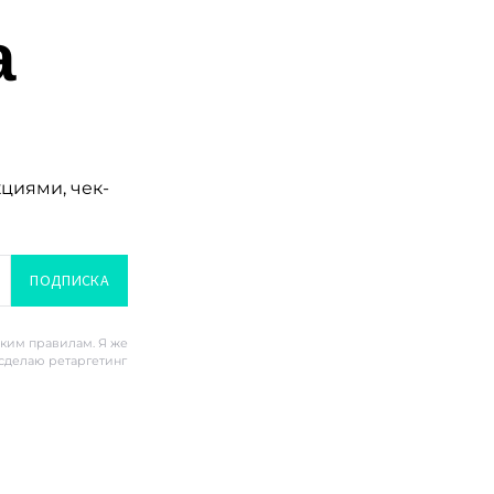
а
кциями, чек-
ПОДПИСКА
ским правилам. Я же
 сделаю ретаргетинг