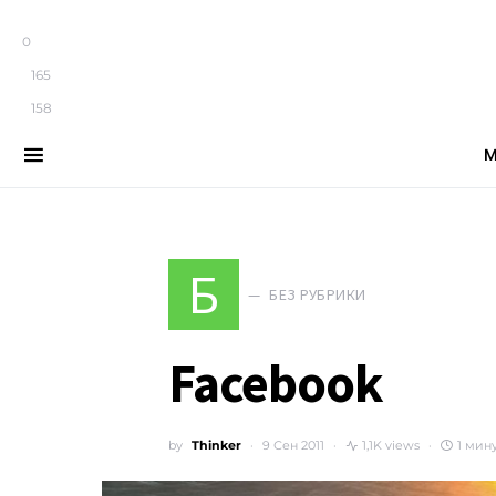
0
165
158
М
Search for:
Б
БЕЗ РУБРИКИ
Facebook
by
Thinker
9 Сен 2011
1,1K views
1 мин