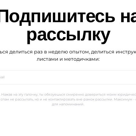
Подпишитесь н
рассылку
ься делиться раз в неделю опытом, делиться инстру
листами и методичками:
 Нажав на эту галочку, ты обязуешься смиренно довериться моим юридиче
 спам не рассылать, но и не контактировать вне рамок рассылки. Максимум -
для напоминаний.