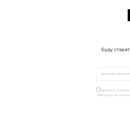
Буду старат
Принять условия.
обязуюсь не только