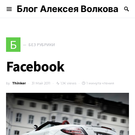
Блог Алексея Волкова
Search for:
Б
БЕЗ РУБРИКИ
Facebook
by
Thinker
31 Май 2011
1,1K views
1 минута чтения