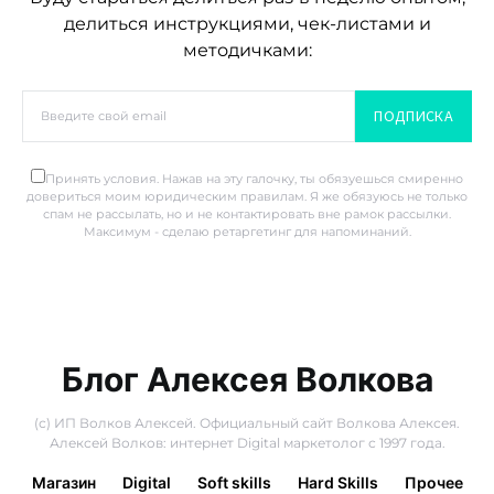
делиться инструкциями, чек-листами и
методичками:
ПОДПИСКА
Принять условия. Нажав на эту галочку, ты обязуешься смиренно
довериться моим юридическим правилам. Я же обязуюсь не только
спам не рассылать, но и не контактировать вне рамок рассылки.
Максимум - сделаю ретаргетинг для напоминаний.
Блог Алексея Волкова
(с) ИП Волков Алексей. Официальный сайт Волкова Алексея.
Алексей Волков: интернет Digital маркетолог с 1997 года.
Магазин
Digital
Soft skills
Hard Skills
Прочее