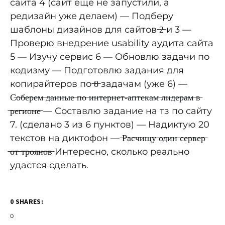
сайта 4 (сайт еще не запустили, а
редизайн уже делаем) — Подберу
шаблоны дизайнов для сайтов ̶2̶ и 3 —
Проверю внедрение usability аудита сайта
5 — Изучу сервис 6 — Обновлю задачи по
кодизму — Подготовлю задания для
копирайтеров по ̶8̶ задачам (уже 6) —
С̶о̶б̶е̶р̶е̶м̶ ̶д̶а̶н̶н̶ы̶е̶ ̶п̶о̶ ̶и̶н̶т̶е̶р̶н̶е̶т̶-̶а̶п̶т̶е̶к̶а̶м̶ ̶л̶и̶д̶е̶р̶а̶м̶ ̶в̶
̶р̶е̶г̶и̶о̶н̶е̶ — Составлю задание на тз по сайту
7. (сделано 3 из 6 пунктов) — Надиктую 20
текстов на диктофон — ̶Р̶а̶с̶ч̶и̶щ̶у̶ ̶о̶д̶и̶н̶ ̶с̶е̶р̶в̶е̶р̶
̶о̶т̶ ̶т̶р̶о̶я̶н̶о̶в̶ Интересно, сколько реально
удастся сделать.
0 SHARES:
0