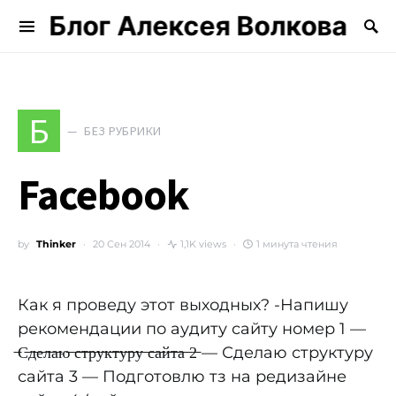
Блог Алексея Волкова
Search for:
Б
БЕЗ РУБРИКИ
Facebook
by
Thinker
20 Сен 2014
1,1K views
1 минута чтения
Как я проведу этот выходных? -Напишу
рекомендации по аудиту сайту номер 1 —
̶С̶д̶е̶л̶а̶ю̶ ̶с̶т̶р̶у̶к̶т̶у̶р̶у̶ ̶с̶а̶й̶т̶а̶ ̶2̶ — Сделаю структуру
сайта 3 — Подготовлю тз на редизайне