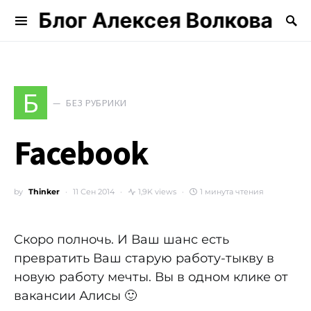
Блог Алексея Волкова
Search for:
Б
БЕЗ РУБРИКИ
Facebook
by
Thinker
11 Сен 2014
1,9K views
1 минута чтения
Скоро полночь. И Ваш шанс есть
превратить Ваш старую работу-тыкву в
новую работу мечты. Вы в одном клике от
вакансии Алисы 🙂