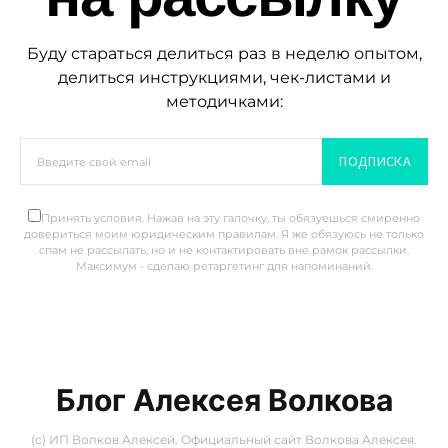
Буду стараться делиться раз в неделю опытом,
делиться инструкциями, чек-листами и
методичками:
ПОДПИСКА
Принять условия. Нажав на эту галочку, ты обязуешься смиренно
довериться моим юридическим правилам. Я же обязуюсь не только
спам не рассылать, но и не контактировать вне рамок рассылки.
Максимум - сделаю ретаргетинг для напоминаний.
Блог Алексея Волкова
(с) ИП Волков Алексей. Официальный сайт Волкова Алексея.