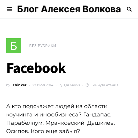
Блог Алексея Волкова
Search for:
Б
БЕЗ РУБРИКИ
Facebook
by
Thinker
27 Июл 2014
1,1K views
1 минута чтения
А кто подскажет людей из области
коучинга и инфобизнеса? Гандапас,
Парабеллум, Мрачковский, Дашкиев,
Осипов. Кого еще забыл?