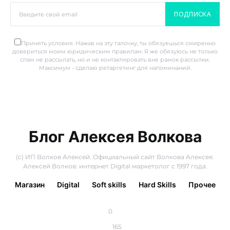
ПОДПИСКА
Принять условия. Нажав на эту галочку, ты обязуешься смиренно
довериться моим юридическим правилам. Я же обязуюсь не только
спам не рассылать, но и не контактировать вне рамок рассылки.
Максимум - сделаю ретаргетинг для напоминаний.
Блог Алексея Волкова
(с) ИП Волков Алексей. Официальный сайт Волкова Алексея.
Алексей Волков: интернет Digital маркетолог с 1997 года.
Магазин
Digital
Soft skills
Hard Skills
Прочее
0
165