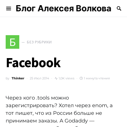
Блог Алексея Волкова
Search for:
Б
БЕЗ РУБРИКИ
Facebook
by
Thinker
25 Июл 2014
1,0K views
1 минута чтения
Через кого .tools можно
зарегистрировать? Хотел через enom, а
тот пишет, что из России больше не
принимаем заказы. А Godaddy —